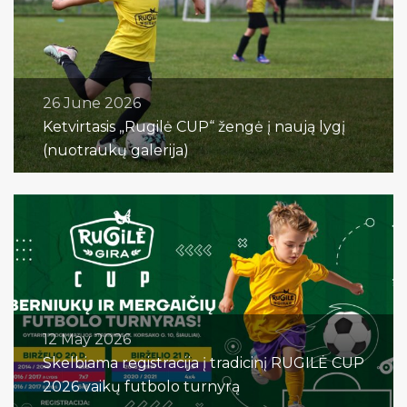
26 June 2026
Ketvirtasis „Rugilė CUP“ žengė į naują lygį
(nuotraukų galerija)
12 May 2026
Skelbiama registracija į tradicinį RUGILĖ CUP
2026 vaikų futbolo turnyrą