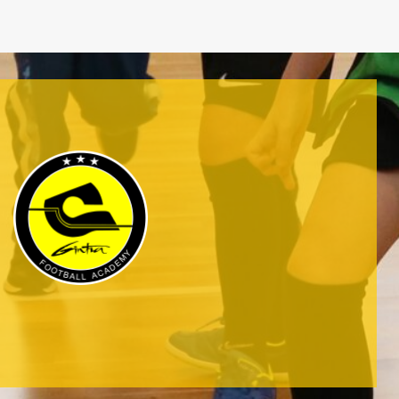
RECENT NEWS
JUNE 26, 2026
IN
GINTRA NEWS
Vasaros futbolo stovyklos: pirmoji –
užpildyta, antroje likusių vietų skaičius
sparčiai mažėja
JUNE 26, 2026
IN
GINTRA NEWS
Ketvirtasis „Rugilė CUP“ žengė į naują lygį
(nuotraukų galerija)
MAY 12, 2026
IN
GINTRA NEWS
Skelbiama registracija į tradicinį RUGILĖ
CUP 2026 vaikų futbolo turnyrą