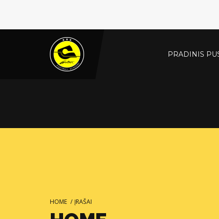
PRADINIS PU
HOME
/
ĮRAŠAI