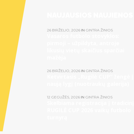
NAUJAUSIOS NAUJIENOS
26 BIRŽELIO, 2026
IN
GINTRA ŽINIOS
Vasaros futbolo stovyklos:
pirmoji – užpildyta, antroje
likusių vietų skaičius sparčiai
mažėja
26 BIRŽELIO, 2026
IN
GINTRA ŽINIOS
Ketvirtasis „Rugilė CUP“ žengė į
naują lygį (nuotraukų galerija)
12 GEGUŽĖS, 2026
IN
GINTRA ŽINIOS
Skelbiama registracija į tradicinį
RUGILĖ CUP 2026 vaikų futbolo
turnyrą