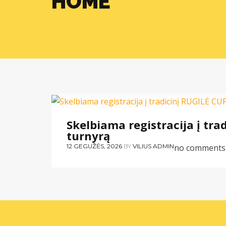
HOME
GINTRA ŽINIOS
Skelbiama registracija į tra
turnyrą
12 GEGUŽĖS, 2026
BY
VILIUS ADMIN
no comments