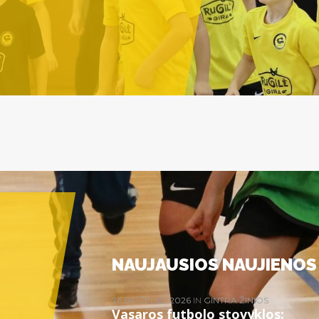
NAUJAUSIOS NAUJIENOS
26 BIRŽELIO, 2026
IN
GINTRA ŽINIOS
Vasaros futbolo stovyklos: