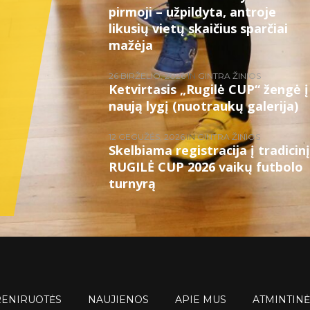
pirmoji – užpildyta, antroje
likusių vietų skaičius sparčiai
mažėja
26 BIRŽELIO, 2026
IN
GINTRA ŽINIOS
Ketvirtasis „Rugilė CUP“ žengė į
naują lygį (nuotraukų galerija)
12 GEGUŽĖS, 2026
IN
GINTRA ŽINIOS
Skelbiama registracija į tradicinį
RUGILĖ CUP 2026 vaikų futbolo
turnyrą
RENIRUOTĖS
NAUJIENOS
APIE MUS
ATMINTINĖ