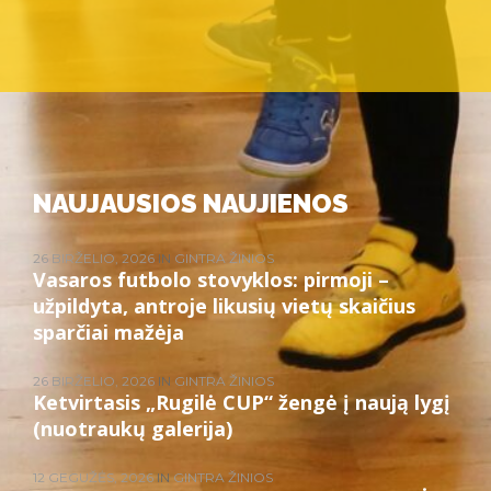
NAUJAUSIOS NAUJIENOS
26 BIRŽELIO, 2026
IN
GINTRA ŽINIOS
Vasaros futbolo stovyklos: pirmoji –
užpildyta, antroje likusių vietų skaičius
sparčiai mažėja
26 BIRŽELIO, 2026
IN
GINTRA ŽINIOS
Ketvirtasis „Rugilė CUP“ žengė į naują lygį
(nuotraukų galerija)
12 GEGUŽĖS, 2026
IN
GINTRA ŽINIOS