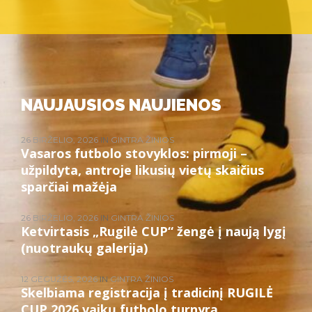
NAUJAUSIOS NAUJIENOS
26 BIRŽELIO, 2026
IN
GINTRA ŽINIOS
Vasaros futbolo stovyklos: pirmoji –
užpildyta, antroje likusių vietų skaičius
sparčiai mažėja
26 BIRŽELIO, 2026
IN
GINTRA ŽINIOS
Ketvirtasis „Rugilė CUP“ žengė į naują lygį
(nuotraukų galerija)
12 GEGUŽĖS, 2026
IN
GINTRA ŽINIOS
Skelbiama registracija į tradicinį RUGILĖ
CUP 2026 vaikų futbolo turnyrą